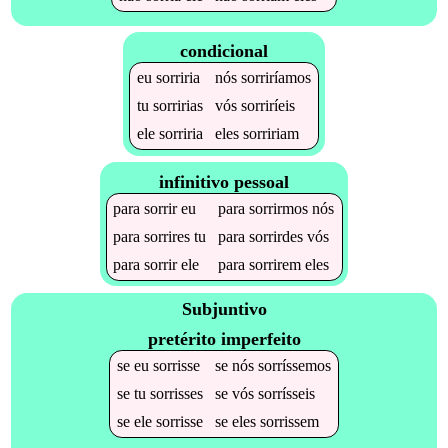
condicional
eu
sorriria
nós
sorriríamos
tu
sorririas
vós
sorriríeis
ele
sorriria
eles
sorririam
infinitivo pessoal
para
sorrir
eu
para
sorrirmos
nós
para
sorrires
tu
para
sorrirdes
vós
para
sorrir
ele
para
sorrirem
eles
Subjuntivo
pretérito imperfeito
se
eu
sorrisse
se
nós
sorríssemos
se
tu
sorrisses
se
vós
sorrísseis
se
ele
sorrisse
se
eles
sorrissem