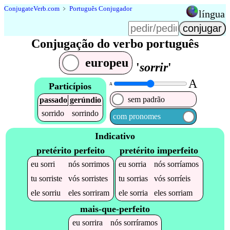
Conjugate
Verb
.
com
﹥
Português Conjugador
língua
Conjugação do verbo português
europeu
'
sorrir
'
A
Particípios
A
sem padrão
passado
gerúndio
sorrido
sorrindo
com pronomes
Indicativo
pretérito perfeito
pretérito imperfeito
eu
sorri
nós
sorrimos
eu
sorria
nós
sorríamos
tu
sorriste
vós
sorristes
tu
sorrias
vós
sorríeis
ele
sorriu
eles
sorriram
ele
sorria
eles
sorriam
mais-que-perfeito
eu
sorrira
nós
sorríramos